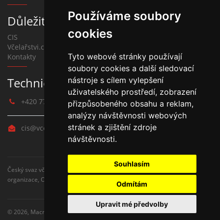
Používáme soubory
Důležité
cookies
CIS
Včelařstvi.cz
Tyto webové stránky používají
Kontakty
soubory cookies a další sledovací
nástroje s cílem vylepšení
Technická podpora systémů
uživatelského prostředí, zobrazení
+420 775 377 871
přizpůsobeného obsahu a reklam,
analýzy návštěvnosti webových
stránek a zjištění zdroje
cis@vcelarstvi.cz
návštěvnosti.
Souhlasím
Český svaz včelařů, centrální informační systém, CIS, ČSV, Základní
organizace, Okresní organizace, portál
Odmítám
Upravit mé předvolby
© 2026,
Macros.cz