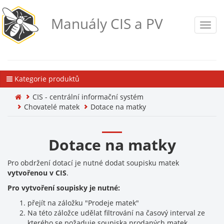
Manuály CIS a PV
Toggl
navig
Kategorie produktů
CIS - centrální informační systém
Chovatelé matek
Dotace na matky
Dotace na matky
Pro obdržení dotací je nutné dodat soupisku matek
vytvořenou v CIS
.
Pro vytvoření soupisky je nutné:
přejít na záložku "Prodeje matek"
Na této záložce udělat filtrování na časový interval ze
kterého se požaduje soupiska prodaných matek.