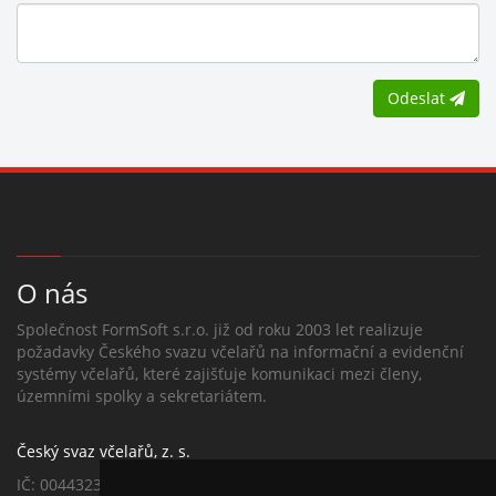
Odeslat
O nás
Společnost FormSoft s.r.o. již od roku 2003 let realizuje
požadavky Českého svazu včelařů na informační a evidenční
systémy včelařů, které zajišťuje komunikaci mezi členy,
územními spolky a sekretariátem.
Český svaz včelařů, z. s.
IČ: 00443239