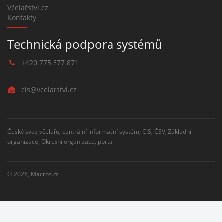
Včelařstvi.cz
Kontakty
Technická podpora systémů
+420 775 377 871
cis@vcelarstvi.cz
Český svaz včelařů, centrální informační systém, CIS, ČSV, Základní
organizace, Okresní organizace, portál
© 2026,
Macros.cz