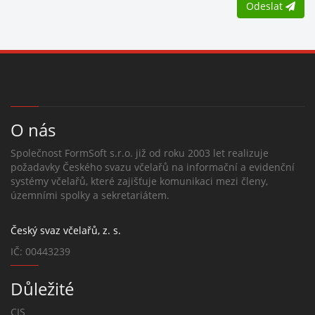
Odeslat
O nás
Společnost FormSoft s.r.o. již od roku 2003 let realizuje
požadavky Českého svazu včelařů na informační a evidenční
systémy včelařů, které zajišťuje komunikaci mezi členy,
územními spolky a sekretariátem.
Český svaz včelařů, z. s.
IČ: 00443239
Důležité
CIS