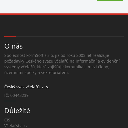
O nás
Společnost FormSoft s.r.o. již od roku 2003 let realizuje
požadavky Českého svazu včelařů na informační a evidenční
systémy včelařů, které zajišťuje komunikaci mezi členy,
územními spolky a sekretariátem.
Český svaz včelařů, z. s.
IČ: 00443239
Důležité
CIS
Včelařstvi.cz