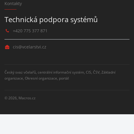
Kontakty
Technická podpora systémů
+420 775 377 871
cis@vcelarstvi.cz
Český svaz včelařů, centrální informační systém, CIS, ČSV, Základní
organizace, Okresní organizace, portál
© 2026,
Macros.cz