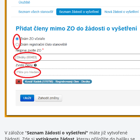
V záložce "
Seznam žádostí o vyšetření"
máte již vytvořené
žádosti. Zde si
vytisknete žádost
, kterou přiložíte do balíku se