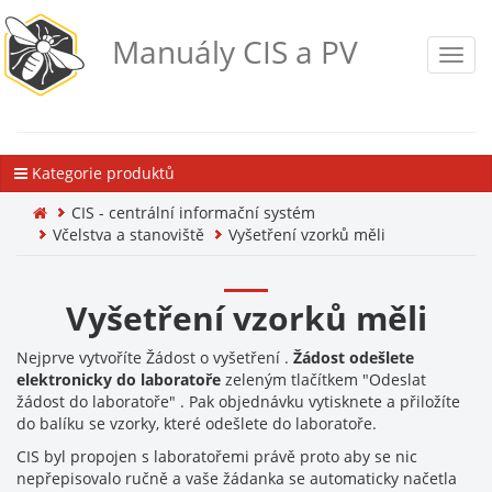
Manuály CIS a PV
Toggl
navig
Kategorie produktů
CIS - centrální informační systém
Včelstva a stanoviště
Vyšetření vzorků měli
Vyšetření vzorků měli
Nejprve vytvoříte Žádost o vyšetření .
Žádost odešlete
elektronicky do laboratoře
zeleným tlačítkem "Odeslat
žádost do laboratoře" . Pak objednávku vytisknete a přiložíte
do balíku se vzorky, které odešlete do laboratoře.
CIS byl propojen s laboratořemi právě proto aby se nic
nepřepisovalo ručně a vaše žádanka se automaticky načetla