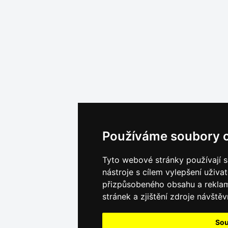
Používáme soubory 
Tyto webové stránky používají s
nástroje s cílem vylepšení uživa
přizpůsobeného obsahu a rekla
stránek a zjištění zdroje návštěv
Sou