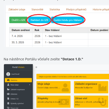
Na nástěnce Portálu včelaře zvolte
"Dotace 1.D."