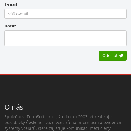
E-mail
Dotaz
Odeslat
O nás
Společnost FormSoft s.r.o. již od roku 2003 let realizuje
požadavky Českého svazu včelařů na informační a evidenční
systémy včelařů, které zajišťuje komunikaci mezi členy,