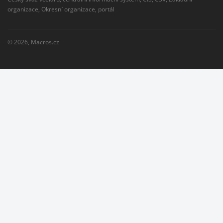
organizace, Okresní organizace, portál
© 2026,
Macros.cz