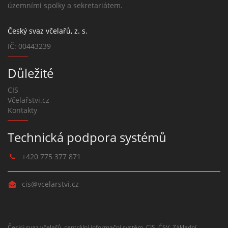
územními spolky a sekretariátem.
Český svaz včelařů, z. s.
IČ: 00443239
Důležité
CIS
Včelařstvi.cz
Kontakty
Technická podpora systémů
+420 775 377 871
cis@vcelarstvi.cz
Český svaz včelařů, centrální informační systém, CIS, ČSV, Základní