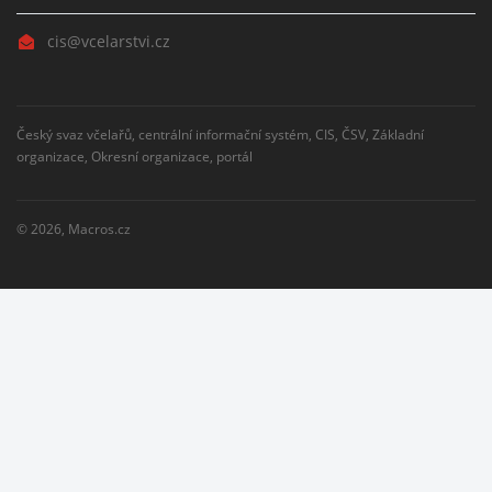
cis@vcelarstvi.cz
Český svaz včelařů, centrální informační systém, CIS, ČSV, Základní
organizace, Okresní organizace, portál
© 2026,
Macros.cz