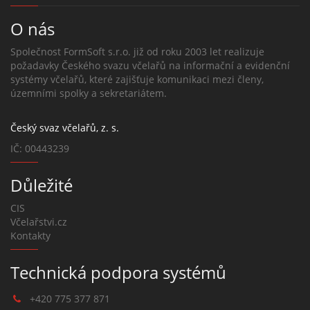
O nás
Společnost FormSoft s.r.o. již od roku 2003 let realizuje
požadavky Českého svazu včelařů na informační a evidenční
systémy včelařů, které zajišťuje komunikaci mezi členy,
územními spolky a sekretariátem.
Český svaz včelařů, z. s.
IČ: 00443239
Důležité
CIS
Včelařstvi.cz
Kontakty
Technická podpora systémů
+420 775 377 871