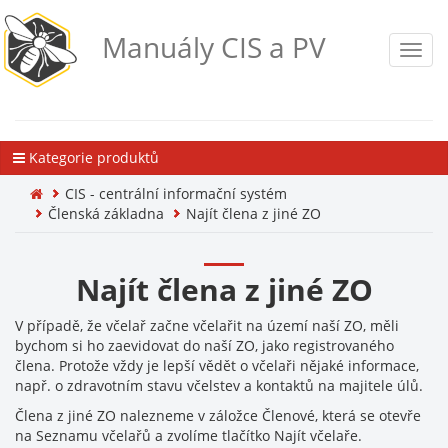
Manuály CIS a PV
Toggl
navig
Kategorie produktů
CIS - centrální informační systém
Členská základna
Najít člena z jiné ZO
Najít člena z jiné ZO
V případě, že včelař začne včelařit na území naší ZO, měli
bychom si ho zaevidovat do naší ZO, jako registrovaného
člena. Protože vždy je lepší vědět o včelaři nějaké informace,
např. o zdravotním stavu včelstev a kontaktů na majitele úlů.
Člena z jiné ZO nalezneme v záložce Členové, která se otevře
na Seznamu včelařů a zvolíme tlačítko Najít včelaře.