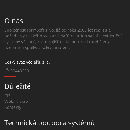
O nás
Společnost FormSoft s.r.o. již od roku 2003 let realizuje
požadavky Českého svazu včelařů na informační a evidenční
systémy včelařů, které zajišťuje komunikaci mezi členy,
územními spolky a sekretariátem.
Český svaz včelařů, z. s.
IČ: 00443239
Důležité
CIS
Včelařstvi.cz
Kontakty
Technická podpora systémů