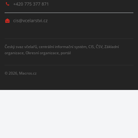
+420 775 377 871
cis@vcelarstvi.cz
Český svaz včelařů, centrální informační systém, CIS, ČSV, Základní
organizace, Okresní organizace, portál
© 2026,
Macros.cz